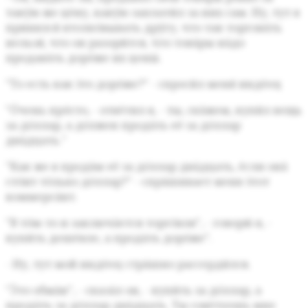
таку́ю же це́ну,
каку́ю заплати́л за них сам.
Ну, тут я
принялся́ втолко́вывать дру́гу,
что так торгова́ть
нельзя́,
что он разори́тся,
что това́ры на́до
продава́ть доро́же их цены́.
"То есть как э́то доро́же?"
- спроси́л меня́ инде́ец
"О́чень про́сто, - отве́тил я,
- ты, ска́жем, купи́л вещь
за до́ллар,
а до́лжен прода́ть её за до́ллар
два́дцать."
"Как же я прода́м её за до́ллар два́дцать,
е́сли она́
сто́ит то́лько до́ллар?"
- спра́шивает меня э́тот
коммерса́нт.
"В то́м-то и заключа́ется торго́вля",
- говорю́ я, -
купи́ть деше́вле, а прода́ть доро́же".
- Ну, тут мой инде́ец стра́шно рассерди́лся.
"Э́то обма́н",
- сказа́л он, - купи́ть за до́ллар, а
прода́ть за до́ллар два́дцать.
Ты сове́туешь мне