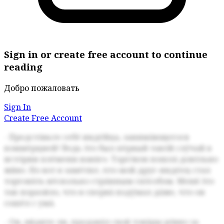
Sign in or create free account to continue
reading
Добро пожаловать
Sign In
Create Free Account
- Предста́вьте себе́ инде́йца, занима́ющегося
комме́рцией!
Ведь э́то был пе́рвый тако́й слу́чай в
исто́рии пле́мени нава́го.
Торго́вля пошла́ дово́льно
жи́во.
Но вот я заме́тил ,
что мой друг-инде́ец стал
торгова́ть не́сколько стра́нным спо́собом.
Меня́ э́то
так порази́ло,
что я сперва́ поду́мал да́же,
что он
сошёл с ума́.
- Он, ви́дите ли, продава́л свои́ това́ры ро́вно за