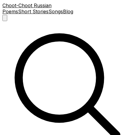
Choot-Choot Russian
Poems
Short Stories
Songs
Blog