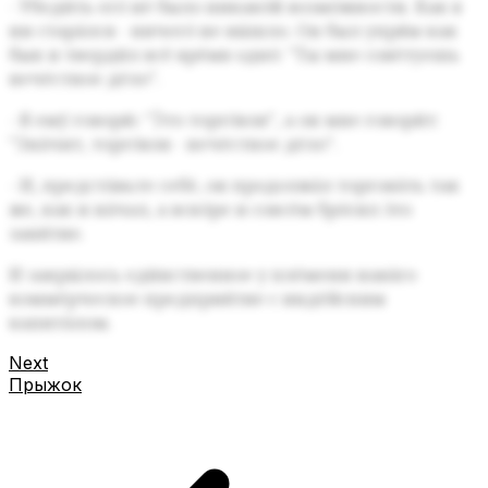
- Убеди́ть его́ не́ было никако́й возмо́жности.
Как я
ни стара́лся - ничего́ не вы́шло.
Он был упря́м как
бык
и тверди́л всё вре́мя одно́:
"Ты мне сове́туешь
нече́стное де́ло".
- Я ему́ говорю́:
"Э́то торго́вля",
а он мне говори́т:
"Зна́чит, торго́вля - нече́стное де́ло".
- И, предста́вьте себе́,
он продолжа́л торгова́ть так
же, как и на́чал,
а вско́ре и совсе́м бро́сил э́то
заня́тие.
И закры́лось еди́нственное у пле́мени нава́го
комме́рческое предприя́тие с инде́йским
капита́лом.
Next
Прыжок