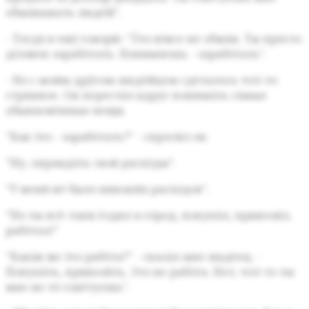
обма́нывать люде́й".
- Тогда́ я ему́ говорю́: "Э́то во́все не обма́н.
Ты про́сто
до́лжен зарабо́тать.
Понима́ешь - зарабо́тать".
- Но с мои́м дру́гом-инде́йцем сде́лалось что́-то
стра́нное.
Он переста́л вдруг понима́ть са́мые
обыкнове́нные вещи.
"Как э́то - зарабо́тать?" - спроси́л он.
"Ну, оправда́ть свои́ расхо́ды".
"У меня́ не́ было никаки́х расхо́дов".
"Но ты всё-таки е́здил в го́род, покупа́л, привози́л,
рабо́тал!"
"Кака́я же э́то рабо́та?"
- сказа́л мне инде́ец.
-
Покупа́ть, привози́ть.
Это не рабо́та.
Нет, что́-то ты
мне не то́ сове́туешь".