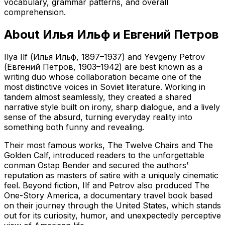
vocabulary, grammar patterns, and overall
comprehension.
About
Илья Ильф и Евгений Петров
Ilya Ilf (Илья Ильф, 1897–1937) and Yevgeny Petrov
(Евгений Петров, 1903–1942) are best known as a
writing duo whose collaboration became one of the
most distinctive voices in Soviet literature. Working in
tandem almost seamlessly, they created a shared
narrative style built on irony, sharp dialogue, and a lively
sense of the absurd, turning everyday reality into
something both funny and revealing.
Their most famous works, The Twelve Chairs and The
Golden Calf, introduced readers to the unforgettable
conman Ostap Bender and secured the authors’
reputation as masters of satire with a uniquely cinematic
feel. Beyond fiction, Ilf and Petrov also produced The
One-Story America, a documentary travel book based
on their journey through the United States, which stands
out for its curiosity, humor, and unexpectedly perceptive