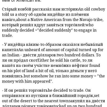
view of American life.
Ста́рый ковбо́й рассказа́л нам исто́рию
An old cowboy
told us a story
об одно́м инде́йце из пле́мени
нава́го,
about a Native American from the Navajo tribe,
кото́рый реши́л вдруг заня́ться торго́влей:
who
suddenly decided ="decided suddenly" to engage in
trade.
- У инде́йца ка́ким-то о́бразом оказа́лся небыва́лый
капита́л
An unheard of amount of capital turned up for
an Indian
- две́сти до́лларов.
two hundred dollars.
То
ли он про́дал скот
Either he sold his cattle
, то ли
нашёл на своём уча́стке немно́жко не́фти
or found
on his plot of land a bit of oil
, то́лько де́ньги у него́
появи́лись.
but somehow he ran into some money = "the
money with him appeared".
- И он реши́л торгова́ть
he decided to trade.
Он
отпра́вился из пусты́ни в ближа́йший городо́к,
set
out of the desert to the nearest town
закупи́л на две́сти
до́лларов ра́зных това́ров
stocked up on two hundred